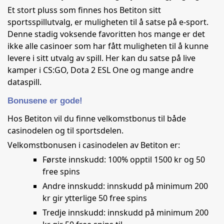
Et stort pluss som finnes hos Betiton sitt
sportsspillutvalg, er muligheten til å satse på e-sport.
Denne stadig voksende favoritten hos mange er det
ikke alle casinoer som har fått muligheten til å kunne
levere i sitt utvalg av spill. Her kan du satse på live
kamper i CS:GO, Dota 2 ESL One og mange andre
dataspill.
Bonusene er gode!
Hos Betiton vil du finne velkomstbonus til både
casinodelen og til sportsdelen.
Velkomstbonusen i casinodelen av Betiton er:
Første innskudd: 100% opptil 1500 kr og 50
free spins
Andre innskudd: innskudd på minimum 200
kr gir ytterlige 50 free spins
Tredje innskudd: innskudd på minimum 200