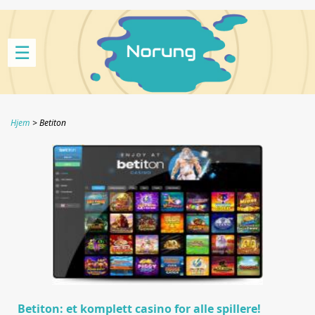
☰
Hjem
Betiton
Betiton: et komplett casino for alle spillere!