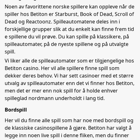
Noen av favorittene norske spillere kan oppleve når de
spiller hos Betiton er Starburst, Book of Dead, Scroll of
Dead og Reactoonz. Spilleautomatene deles inn i
forskjellige grupper slik at du enkelt kan finne frem tid
e spillene du vil prøve. Du kan spille på klassikere, på
spilleautomater, på de nyeste spillene og på utvalgte
spill.
Vi liker alle de spilleautomater som er tilgjengelige hos
Betiton casino. Her vil alle spillere finne spill som
dekker deres behov. Vi har sett casinoer med et større
utvalg av spilleautomater enn det vi finner hos Betiton,
men det er mer enn nok spill for å holde enhver
spilleglad nordmann underholdt i lang tid.
Bordspill
Her vil du finne alle spill som har noe med bordspill og
de klassiske casinospillene å gjøre. Betiton har valgt å
legge inn noen live spill i denne fliken, men du finner