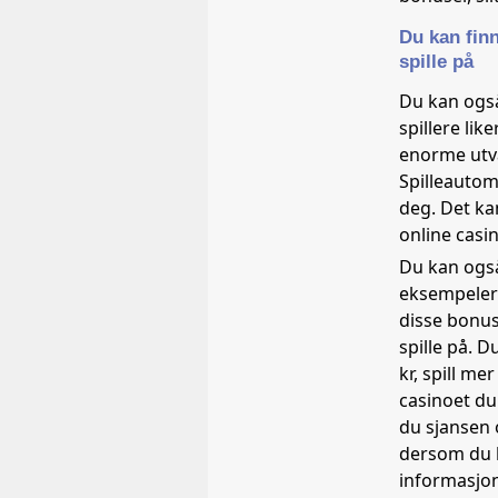
Du kan finn
spille på
Du kan ogs
spillere lik
enorme utva
Spilleautom
deg. Det ka
online casi
Du kan også
eksempeler
disse bonus
spille på. D
kr, spill me
casinoet du 
du sjansen 
dersom du k
informasjon