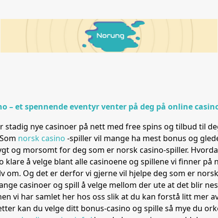
no – et spennende eventyr venter på deg på online casin
stadig nye casinoer på nett med free spins og tilbud til de
. Som
norsk casino
-spiller vil mange ha mest bonus og gled
ygt og morsomt for deg som er norsk casino-spiller. Hvord
o klare å velge blant alle casinoene og spillene vi finner på
v om. Og det er derfor vi gjerne vil hjelpe deg som er norsk c
ange casinoer og spill å velge mellom der ute at det blir ne
en vi har samlet her hos oss slik at du kan forstå litt mer 
etter kan du velge ditt bonus-casino og spille så mye du ork