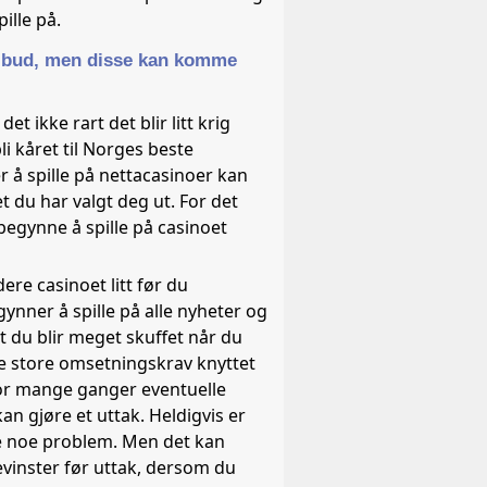
ille på.
tilbud, men disse kan komme
t ikke rart det blir litt krig
 kåret til Norges beste
r å spille på nettacasinoer kan
 du har valgt deg ut. For det
begynne å spille på casinoet
ere casinoet litt før du
ynner å spille på alle nyheter og
 du blir meget skuffet når du
ske store omsetningskrav knyttet
hvor mange ganger eventuelle
an gjøre et uttak. Heldigvis er
ikke noe problem. Men det kan
evinster før uttak, dersom du