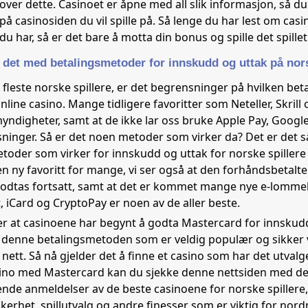
 over dette. Casinoet er åpne med all slik informasjon, så du 
 på casinosiden du vil spille på. Så lenge du har lest om casi
u har, så er det bare å motta din bonus og spille det spille
 det med betalingsmetoder for innskudd og uttak på nor
e fleste norske spillere, er det begrensninger på hvilken 
line casino. Mange tidligere favoritter som Neteller, Skrill
yndigheter, samt at de ikke lar oss bruke Apple Pay, Googl
sninger. Så er det noen metoder som virker da? Det er det så
toder som virker for innskudd og uttak for norske spiller
 en ny favoritt for mange, vi ser også at den forhåndsbeta
odtas fortsatt, samt at det er kommet mange nye e-lomme
t, iCard og CryptoPay er noen av de aller beste.
 er at casinoene har begynt å godta Mastercard for innskudd
at denne betalingsmetoden som er veldig populær og sikker v
nett. Så nå gjelder det å finne et casino som har det utvalg
sino med Mastercard kan du sjekke denne nettsiden med d
nde anmeldelser av de beste casinoene for norske spiller
kkerhet, spillutvalg og andre finesser som er viktig for nor