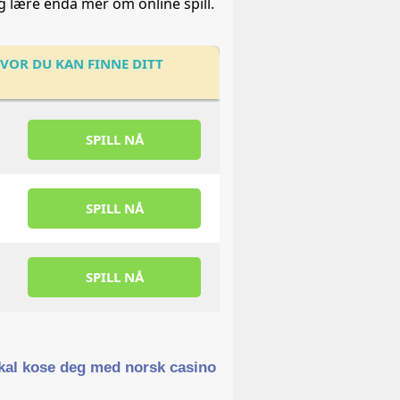
 lære enda mer om online spill.
 HVOR DU KAN FINNE DITT
SPILL NÅ
SPILL NÅ
SPILL NÅ
 skal kose deg med norsk casino