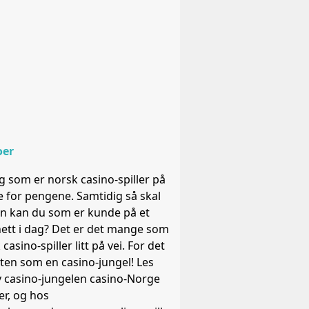
oer
g som er norsk casino-spiller på
e for pengene. Samtidig så skal
an kan du som er kunde på et
 nett i dag? Det er det mange som
asino-spiller litt på vei. For det
sten som en casino-jungel! Les
av casino-jungelen casino-Norge
er, og hos