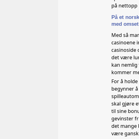
på nettopp p
På et nors
med omset
Med så mange
casinoene i
casinoside 
det være lu
kan nemlig 
kommer med
For å holde 
begynner å 
spilleautom
skal gjøre 
til sine bo
gevinster fr
det mange ku
være ganske